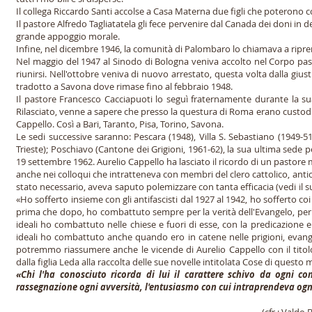
Il collega Riccardo Santi accolse a Casa Materna due figli che poterono co
Il pastore Alfredo Tagliatatela gli fece pervenire dal Canada dei doni in
grande appoggio morale.
Infine, nel dicembre 1946, la comunità di Palombaro lo chiamava a ripre
Nel maggio del 1947 al Sinodo di Bologna veniva accolto nel Corpo past
riunirsi. Nell'ottobre veniva di nuovo arrestato, questa volta dalla gius
tradotto a Savona dove rimase fino al febbraio 1948.
Il pastore Francesco Cacciapuoti lo seguì fraternamente durante la su
Rilasciato, venne a sapere che presso la questura di Roma erano custoditi,
Cappello. Così a Bari, Taranto, Pisa, Torino, Savona.
Le sedi successive saranno: Pescara (1948), Villa S. Sebastiano (1949-5
Trieste); Poschiavo (Cantone dei Grigioni, 1961-62), la sua ultima sede pe
19 settembre 1962. Aurelio Cappello ha lasciato il ricordo di un pastore 
anche nei colloqui che intratteneva con membri del clero cattolico, anti
stato necessario, aveva saputo polemizzare con tanta efficacia (vedi il s
«Ho sofferto insieme con gli antifascisti dal 1927 al 1942, ho sofferto coi
prima che dopo, ho combattuto sempre per la verità dell'Evangelo, per la
ideali ho combattuto nelle chiese e fuori di esse, con la predicazione e
ideali ho combattuto anche quando ero in catene nelle prigioni, evange
potremmo riassumere anche le vicende di Aurelio Cappello con il titolo
dalla figlia Leda alla raccolta delle sue novelle intitolata Cose di quest
«Chi l'ha conosciuto ricorda di lui il carattere schivo da ogni c
rassegnazione ogni avversità, l'entusiasmo con cui intraprendeva ogni