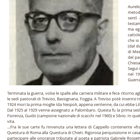
Aureli
metodi
sentì 
testam
ma egl
cattol
che io
(dal d
di Mes
del pa
Chiesa
Seguì 
nel 19
Guerra
Terminata la guerra, volse le spalle alla carriera militare e fece ritorno ag
le sedi pastorali di Treviso, Bassignana, Foggia. A Treviso potè inserirsi t
1924 mori la prima moglie Ida Nespoli, appena ventenne, da cui ebbe Lil
Dal 1925 al 1929 venne assegnato a Palombaro. Questa fu la prima sede 
Fiorenza, Guido (campione nazionale di scacchi nel 1960) e Silvio. In 
vita.
…Fra le sue carte fu rinvenuta una lettera di Cappello contenente «fras
Questura di Roma alla Questura di Chieti. Rigorosa perquisizione in casa
partecipare alle onoranze tributate al poeta e patriota Gabriele Rosse