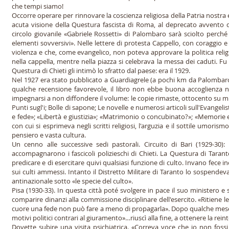
che tempi siamo!
Occorre operare per rinnovare la coscienza religiosa della Patria nostra
acuta visione della Questura fascista di Roma, al deprecato avvento 
circolo giovanile «Gabriele Rossetti» di Palombaro sarà sciolto perché
elementi sovversivi». Nelle lettere di protesta Cappello, con coraggio
violenza e che, come evangelico, non poteva approvare la politica rel
nella cappella, mentre nella piazza si celebrava la messa dei caduti. Fu
Questura di Chieti gli intimò lo sfratto dal paese: era il 1929.
Nel 1927 era stato pubblicato a Guardiagrele (a pochi km da Palombaro)
qualche recensione favorevole, il libro non ebbe buona accoglienza 
impegnarsi a non diffondere il volume: le copie rimaste, ottocento su mil
Punti sugl'i; Bolle di sapone; Le novelle e numerosi articoli sull'Evangel
e fede»; «Libertà e giustizia»; «Matrimonio o concubinato?»; «Memorie 
con cui si esprimeva negli scritti religiosi, l'arguzia e il sottile umori
pensiero e vasta cultura.
Un cenno alle successive sedi pastorali. Circuito di Bari (1929-30):
accompagnarono i fascicoli polizieschi di Chieti. La Questura di Tarant
predicare e di esercitare quivi qualsiasi funzione di culto. Invano fece 
sui culti ammessi. Intanto il Distretto Militare di Taranto lo sospende
antinazionale sotto «le specie del culto».
Pisa (1930-33). In questa città poté svolgere in pace il suo ministero e s
comparire dinanzi alla commissione disciplinare dell'esercito. «Ritiene l
cuore una fede non può fare a meno di propagarla». Dopo qualche mese ri
motivi politici contrari al giuramento»…riuscì alla fine, a ottenere la reint
Dovette subire una visita psichiatrica. «Correva voce che io non foss