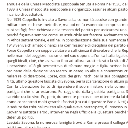
annuale della Chiesa Metodista Episcopale tenuta a Roma nel 1936, dall
1939 la Chiesa metodista episcopale si riorganizzò, assunse alcuni pastori, 
incarico di coadiutori.
Nel 1939 Cappello fu inviato a Savona. La comunità accolse con grande 
militare per le chiese metodiste, ma poi ne fu esonerato sempre a moti
suoi sei figli, fece richiesta della tessera del partito per assicurarsi
perché figurava sempre come un irriducibile antifascista. Richiamato sot
in Africa settentrionale, e infine, in considerazione della sua numerosa f
1943 veniva chiamato dinanzi alla commissione di disciplina del partito e
Forse Cappello non seppe valutare a sufficienza il di-svalore che la Re
nelle mani del peggiore nazismo, nel suo opporsi all'unica Italia legale 
quegli ideali, cioè, che avevano fino ad allora caratterizzato la vita di Au
Liberazione. «Ciò gli permetteva di sfamare moglie e figli», scrisse l
ordinario della divisione San Marco. In ossequio alle sue convinzioni cri
miliari rei di diserzione. Corse, così, dei gravi rischi per la sua corag
Nitti, ultimo questore fascista di Savona, per la scarcerazione di alcuni pa
Con la Liberazione tentò di riprendere il suo ministero nella comun
partigiani che lo arrestarono. Fu raggiunto dalla giustizia partigiana
sarebbe uscito vivo. Fu, però, duramente percosso per ottenere da lui dell
erano concentrati molti gerarchi fascisti (tra cui il questore Paolo Nitti) 
le sedute dei tribunali militari alle quali aveva partecipato, fu rimesso i
Giovanni Battista Parodi, intervenne negli uffici della Questura perché 
detenuti politici.
Lasciata Savona, la numerosa famiglia trovò a Roma presso il collega 
tutti i mo-bili e si disperse.