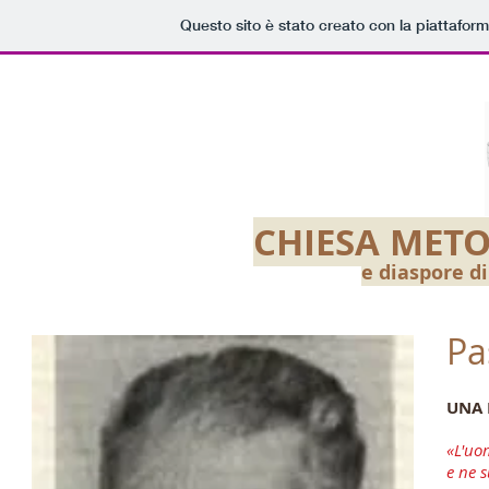
Questo sito è stato creato con la piattafor
CHIESA METO
e diaspore d
Pa
UNA 
«L'uo
e ne 